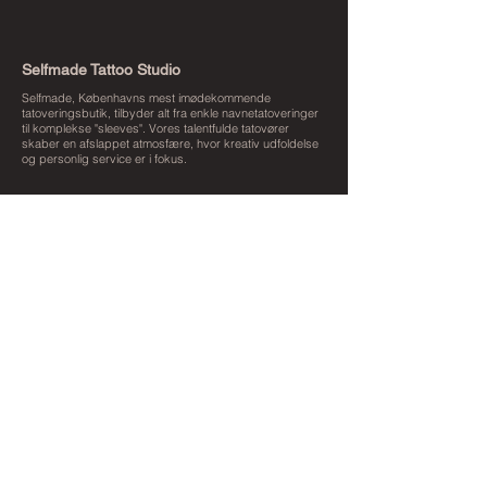
Selfmade Tattoo Studio
Selfmade, Københavns mest imødekommende
tatoveringsbutik, tilbyder alt fra enkle navnetatoveringer
til komplekse "sleeves". Vores talentfulde tatovører
skaber en afslappet atmosfære, hvor kreativ udfoldelse
og personlig service er i fokus.
Sider
Home
Aftercare
Stilarter
Booking
Precare
Conventions
Tatovører
Information
Hvad er conventions
Nyheder
Priser
Historie
Hygiejne
Gavekort
FAQ
Tatovører
Martin Monne
Ralf Monnerup