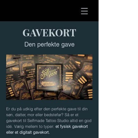
GAVEKORT
Den perfekte gave
Er du på udkig efter den perfekte gave til din
søn, datter, mor eller bedstefar? Så er et
gavekort til Selfmade Tattoo Studio altid en god
idé. Vælg mellem to typer:
et fysisk gavekort
eller et digitalt gavekort.