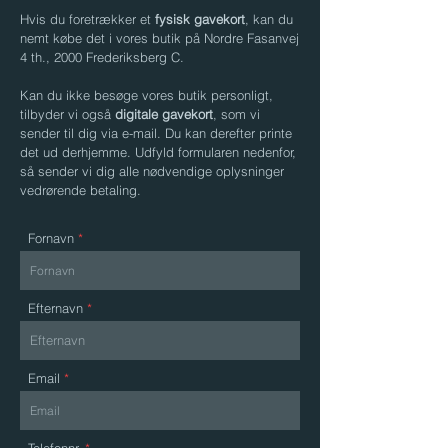
Hvis du foretrækker et
fysisk gavekort
, kan du
nemt købe det i vores butik på Nordre Fasanvej
4 th., 2000 Frederiksberg C.
Kan du ikke besøge vores butik personligt,
tilbyder vi også
digitale gavekort
, som vi
sender til dig via e-mail. Du kan derefter printe
det ud derhjemme. Udfyld formularen nedenfor,
så sender vi dig alle nødvendige oplysninger
vedrørende betaling.
Fornavn
Efternavn
Email