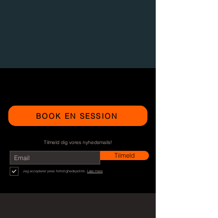
BOOK EN SESSION
Tilmeld dig vores nyhedsmails!
Tilmeld
Jeg accepterer jeres fortrolighedspolitik.
Læs mere